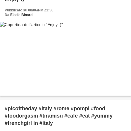
Pubblicato su 08/06/PM 21:50
Da
Elodie Binard
#picoftheday #italy #rome #pompi #food
#foodorgasm #tiramisu #cafe #eat #yummy
#frenchgirl in #italy