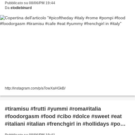
Pubblicato su 08/06/PM 19:44
Da
elodiebinard
http://instagram.com/p/aTowXaHGkB/
#tiramisu #frutti #yummi #roma#italia
#foodorgasm #food #cibo #dolce #sweet #eat
#italiani #italian #frenchgirl in #hollidays #pompi
#miam #picoftheday #instaphoto #instafood