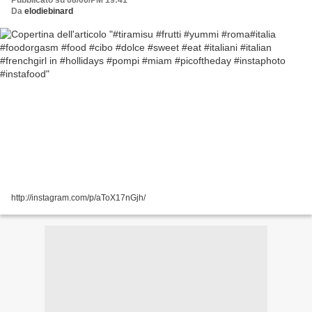
Pubblicato su 08/06/PM 19:41
Da
elodiebinard
http://instagram.com/p/aToX17nGjh/