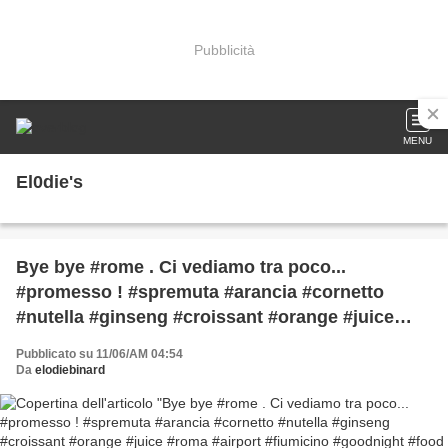
Pubblicità
MENU
El0die's
Bye bye #rome . Ci vediamo tra poco...
#promesso ! #spremuta #arancia #cornetto
#nutella #ginseng #croissant #orange #juice
#roma #airport #fiumicino #goodnight #food
Pubblicato su 11/06/AM 04:54
#breakfast #collazione #instafood #picoftheday
Da
elodiebinard
#sad