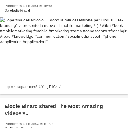
#mobile #marketing #roma #conoscenza
Pubblicato su 10/06/PM 18:58
#frenchgirl #read #knoweldge #communication
Da
elodiebinard
#socialmedia #yeah #phone #application
#applicazioni
http://instagram.com/p/aYs-gTHGhk/
Elodie Binard shared The Most Amazing
Videos's...
Pubblicato su 10/06/AM 10:39