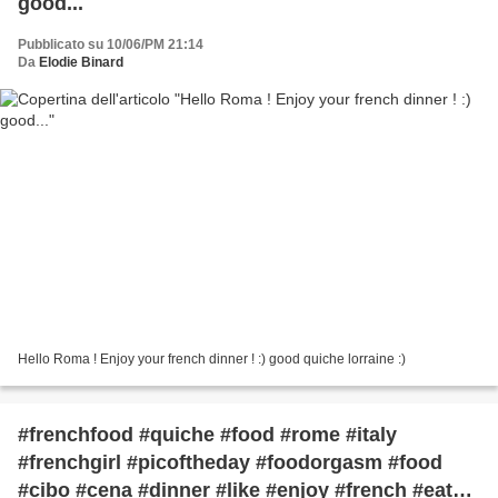
good...
Pubblicato su 10/06/PM 21:14
Da
Elodie Binard
Hello Roma ! Enjoy your french dinner ! :) good quiche lorraine :)
#frenchfood #quiche #food #rome #italy
#frenchgirl #picoftheday #foodorgasm #food
#cibo #cena #dinner #like #enjoy #french #eat