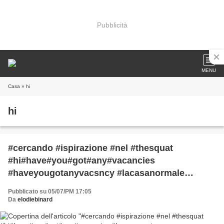
Pubblicità
MENU
Casa
» hi
hi
#cercando #ispirazione #nel #thesquat
#hi#have#you#got#any#vacancies
#haveyougotanyvacsncy #lacasanormale
#lacasaitaliana #lacasadeigay #lacasaèunosquat
Pubblicato su 05/07/PM 17:05
#questacasanonèunalbergo#èunostambergo
Da
elodiebinard
#nonvedoloradiessereinitalia#roma
#imissusomuch #stomalequandononmicagano