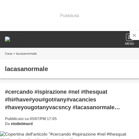
Pubblicità
MENU
Casa
» lacasanormale
lacasanormale
#cercando #ispirazione #nel #thesquat
#hi#have#you#got#any#vacancies
#haveyougotanyvacsncy #lacasanormale
#lacasaitaliana #lacasadeigay #lacasaèunosquat
Pubblicato su 05/07/PM 17:05
#questacasanonèunalbergo#èunostambergo
Da
elodiebinard
#nonvedoloradiessereinitalia#roma
#imissusomuch #stomalequandononmicagano